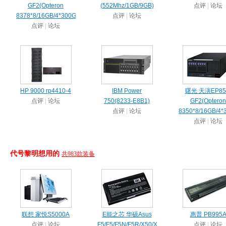
GF2(Opteron
(552Mhz/1GB/9GB)
点评
|
论坛
8378*8/16GB/4*300GB)
点评
|
论坛
点评
|
论坛
HP 9000 rp4410-4
IBM Power
曙光 天演EP85
点评
|
论坛
750(8233-E8B1)
GF2(Opteron
点评
|
论坛
8350*8/16GB/4*
点评
|
论坛
代号黎明想用的
共983款装备
联想 家悦S5000A
E能之芯 华硕Asus
惠普 PB995
点评
|
论坛
F5/F5/F5N/F5R/X50/X51/X42
点评
|
论坛