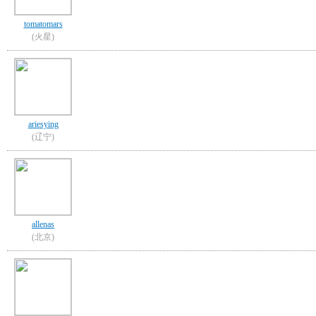
tomatomars
(火星)
ariesying
(辽宁)
allenas
(北京)