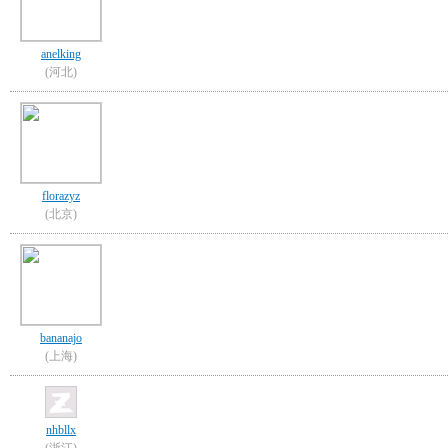
anelking
(河北)
florazyz
(北京)
bananajo
(上海)
nhbllx