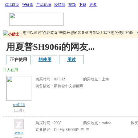
ZOL首页
报价库
产品论坛
经销商
视频
下载
更多
您可以通过“点评装备”来提升您的装备值与等级！写下您的使用经验，
小贴士：
您还可以在产品报价里搜索任意一款产品添加到“我的装备”中去。
看看
用夏普SH906i的网友...
您可以通过“点评装备”来提升您的装备值与等级！写下您的使用经验，
您还可以在产品报价里搜索任意一款产品添加到“我的装备”中去。
看看
正在使用
想使用
用过
11人在用
购买时间：09.5,12
购买地点：上海
装备描述：期待全中文界面啊...
wz0116
(上海)
购买时间：2008
购买地点：taobao
购买
装备描述：Oh My SH906i!!!!!!!!!!
axthle