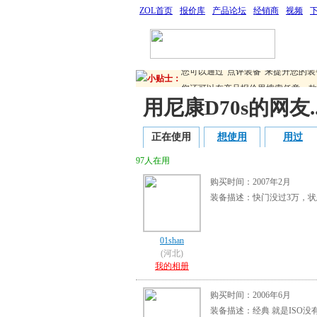
ZOL首页
报价库
产品论坛
经销商
视频
您可以通过“点评装备”来提升您的
您还可以在产品报价里搜索任意一款
您可以通过“点评装备”来提升您的
小贴士：
您还可以在产品报价里搜索任意一款
用尼康D70s的网友..
正在使用
想使用
用过
97人在用
购买时间：2007年2月
装备描述：快门没过3万，
01shan
(河北)
我的相册
购买时间：2006年6月
装备描述：经典 就是ISO没有