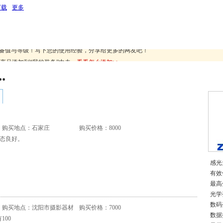
下载
更多
装备值与等级！写下您的使用经验，分享给更多的网友吧！
产品添加到“我的装备”中去。
看看怎么添加>>
装备值与等级！写下您的使用经验，分享给更多的网友吧！
产品添加到“我的装备”中去。
看看怎么添加>>
.
购买地点：石家庄
购买价格：8000
状态良好。
感光
有效
最高分
光学
数码
购买地点：沈阳市摄影器材
购买价格：7000
数据
100