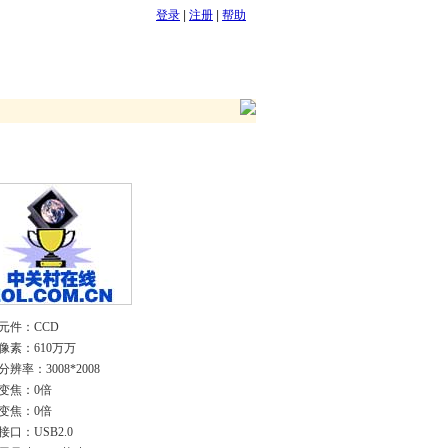
登录
|
注册
|
帮助
元件：CCD
像素：610万万
辨率：3008*2008
变焦：0倍
变焦：0倍
接口：USB2.0