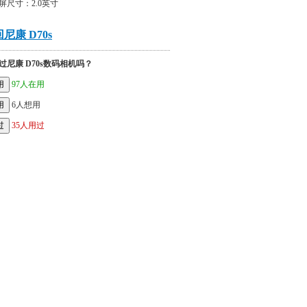
屏尺寸：2.0英寸
尼康 D70s
过尼康 D70s数码相机吗？
97人在用
6人想用
35人用过