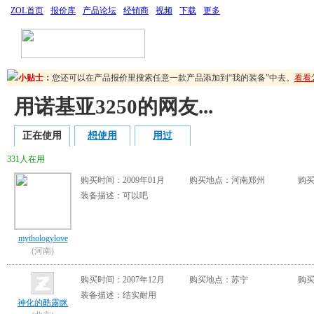
ZOL首页
报价库
产品论坛
经销商
视频
下载
更多
您可以通过“点评装备”来提升您的装备值与等级！写下您的使用经验，
您还可以在产品报价里搜索任意一款产品添加到“我的装备”中去。
看看
您可以通过“点评装备”来提升您的装备值与等级！写下您的使用经验，
小贴士：
您还可以在产品报价里搜索任意一款产品添加到“我的装备”中去。
看看
用诺基亚3250的网友...
正在使用
想使用
用过
331人在用
购买时间：2009年01月
购买地点：河南郑州
购买
装备描述：可以吧
mythologylove
(河南)
购买时间：2007年12月
购买地点：苏宁
购买
装备描述：结实耐用
神化的酷露眯